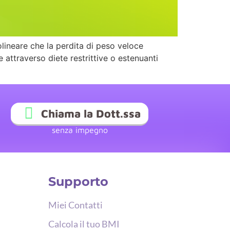
lineare che la perdita di peso veloce
attraverso diete restrittive o estenuanti
Chiama la Dott.ssa
senza impegno
Supporto
Miei Contatti
Calcola il tuo BMI