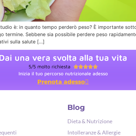
studio è: in quanto tempo perderò peso? È importante sotto
o termine. Sebbene sia possibile perdere peso rapidamente 
tivi sulla salute […]
Dai una vera svolta alla tua vita
5/5 molto richiesta





Inizia il tuo percorso nutrizionale adesso
Prenota adesso
Blog
Dieta & Nutrizione
equenti
Intolleranze & Allergie