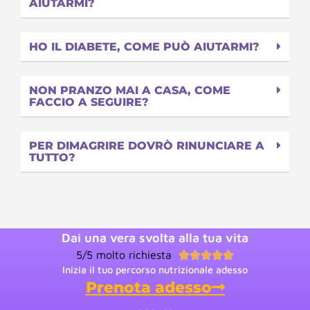
AIUTARMI?
HO IL DIABETE, COME PUÒ AIUTARMI?
NON PRANZO MAI A CASA, COME
FACCIO A SEGUIRE?
PER DIMAGRIRE DOVRÒ RINUNCIARE A
TUTTO?
Dai una vera svolta alla tua vita
5/5 molto richiesta





Inizia il tuo percorso nutrizionale adesso
Prenota adesso