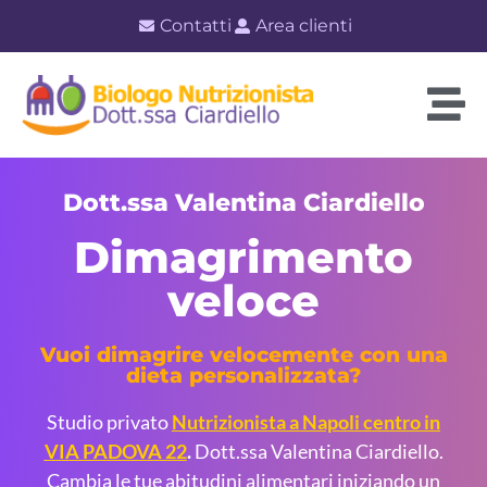
Contatti
Area clienti
Dott.ssa Valentina Ciardiello
Dimagrimento
veloce
Vuoi dimagrire velocemente con una
dieta personalizzata?
Studio privato
Nutrizionista a
Napoli centro in
VIA PADOVA 22
.
Dott.ssa Valentina Ciardiello.
Cambia le tue abitudini alimentari iniziando un