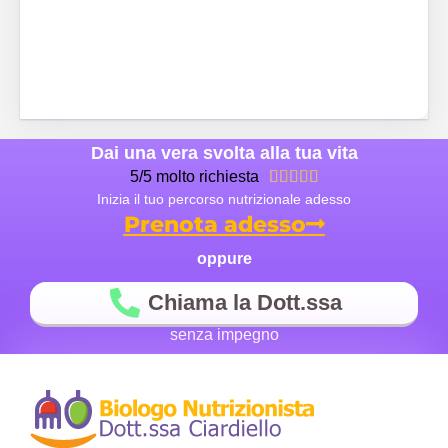
Dai una vera svolta alla tua vita
5/5 molto richiesta





Inizia il tuo percorso nutrizionale adesso
Prenota adesso
oppure
Chiama la Dott.ssa
senza impegno