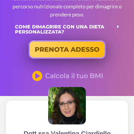
percorso nutrizionale completo per dimagrire o
prendere peso.
COME DIMAGRIRE CON UNA DIETA
PERSONALIZZATA?
PRENOTA ADESSO
Calcola il tuo BMI
Dott.ssa Valentina Ciardiello