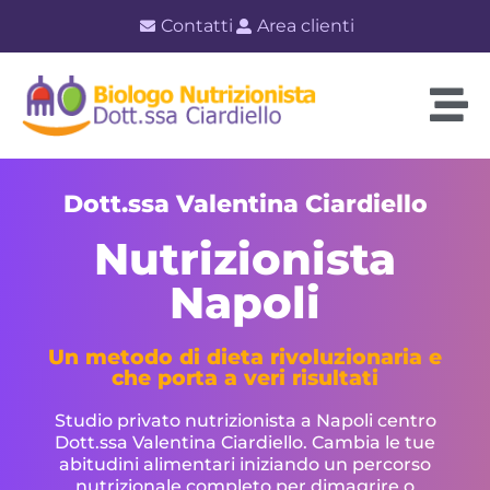
Contatti
Area clienti
Dott.ssa Valentina Ciardiello
Nutrizionista
Napoli
Un metodo di dieta rivoluzionaria e
che porta a veri risultati
Studio privato nutrizionista a Napoli centro
Dott.ssa Valentina Ciardiello. Cambia le tue
abitudini alimentari iniziando un percorso
nutrizionale completo per dimagrire o