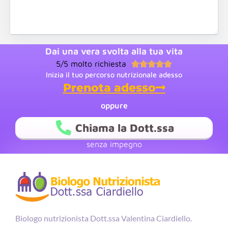
Dai una vera svolta alla tua vita
5/5 molto richiesta





Inizia il tuo percorso nutrizionale adesso
Prenota adesso
oppure
Chiama la Dott.ssa
senza impegno
Biologo nutrizionista Dott.ssa Valentina Ciardiello.