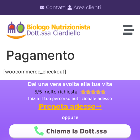
Contatti
Area clienti
Pagamento
[woocommerce_checkout]
Dai una vera svolta alla tua vita
5/5 molto richiesta





Inizia il tuo percorso nutrizionale adesso
Prenota adesso
oppure
Chiama la Dott.ssa